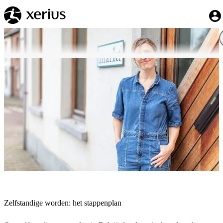
Overslaan naar de hoofdinhoud
My 
Breadcrumb
Home
Zelfstandige worden: het stappenplan