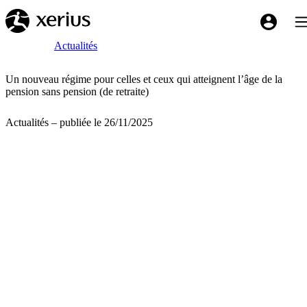
Sauter au contenu principal
Bas
My Xeriu
Breadcrumb
Accueil
Actualités
Un nouveau régime pour celles et ceux qui atteignent l’âge de la
pension sans pension (de retraite)
Actualités – publiée le 26/11/2025