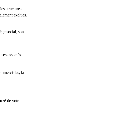
es structures
talement exclues.
ège social, son
 ses associés.
ommerciales,
la
turé
de votre