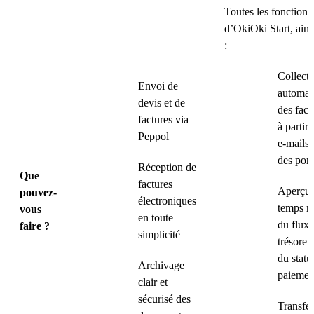
Toutes les fonctionn
d’OkiOki Start, ains
:
Collecte
Envoi de
automat
devis et de
des fact
factures via
à partir 
Peppol
e-mails 
des port
Réception de
Que
factures
Aperçu 
pouvez-
électroniques
temps ré
vous
en toute
du flux 
faire ?
simplicité
trésoreri
du statu
Archivage
paiemen
clair et
sécurisé des
Transfer