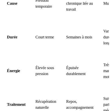
Pression
Cause
chronique liée au
Multi
temporaire
travail
Vari
Durée
Court terme
Semaines à mois
dure
long
Très 
Élevée sous
Épuisée
Énergie
manq
pression
durablement
moti
Suiv
Récupération
Repos,
Traitement
parfo
naturelle
accompagnement
médi