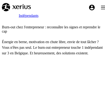
Sauter au contenu principal
Bas
My Xeriu
Breadcrumb
Accueil
Indépendants
Burn-out chez l'entrepreneur : reconnaître les signes et reprendre le
cap
Énergie en berne, motivation en chute libre, envie de tout lâcher ?
Vous n'êtes pas seul. Le burn-out entrepreneur touche 1 indépendant
sur 3 en Belgique. Et heureusement, des solutions existent.