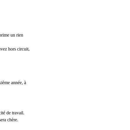
prime un rien
vez hors circuit,
xième année, à
té de travail.
sera chère.