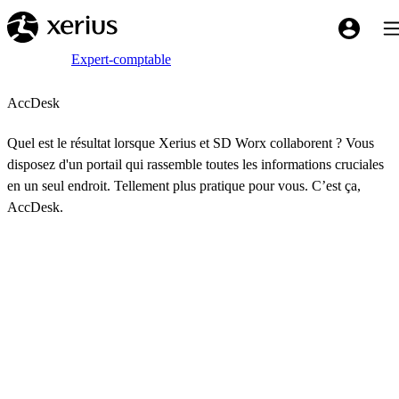
Sauter au contenu principal
Bas
My Xeriu
Breadcrumb
Accueil
Expert-comptable
AccDesk
Quel est le résultat lorsque Xerius et SD Worx collaborent ? Vous
disposez d'un portail qui rassemble toutes les informations cruciales
en un seul endroit. Tellement plus pratique pour vous. C’est ça,
AccDesk.