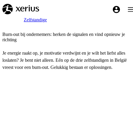
Overslaan naar de hoofdinhoud
Tog
My Xeriu
Breadcrumb
Home
Zelfstandige
Burn-out bij ondernemers: herken de signalen en vind opnieuw je
richting
Je energie raakt op, je motivatie verdwijnt en je wilt het liefst alles
loslaten? Je bent niet alleen. Eén op de drie zelfstandigen in België
vreest voor een burn-out. Gelukkig bestaan er oplossingen.