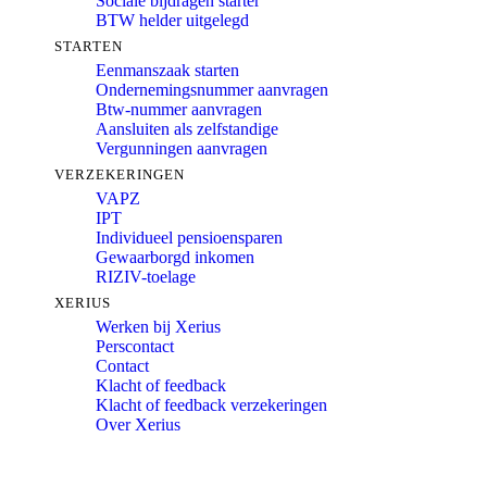
Sociale bijdragen starter
BTW helder uitgelegd
STARTEN
Eenmanszaak starten
Ondernemingsnummer aanvragen
Btw-nummer aanvragen
Aansluiten als zelfstandige
Vergunningen aanvragen
VERZEKERINGEN
VAPZ
IPT
Individueel pensioensparen
Gewaarborgd inkomen
RIZIV-toelage
XERIUS
Werken bij Xerius
Perscontact
Contact
Klacht of feedback
Klacht of feedback verzekeringen
Over Xerius