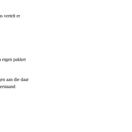
 vertelt er
n eigen pakket
gen aan die daar
derstaand