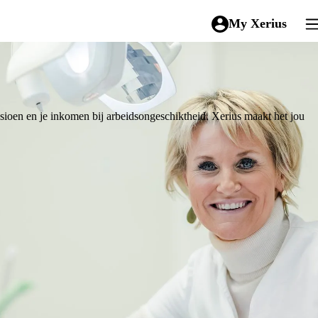
My Xerius
To
sioen en je inkomen bij arbeidsongeschiktheid. Xerius maakt het jou