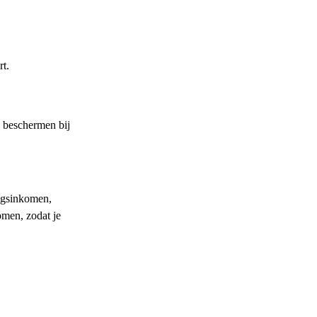
rt.
e beschermen bij
ngsinkomen,
omen, zodat je