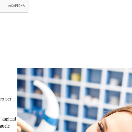
uro per
 kapitaal
tuele