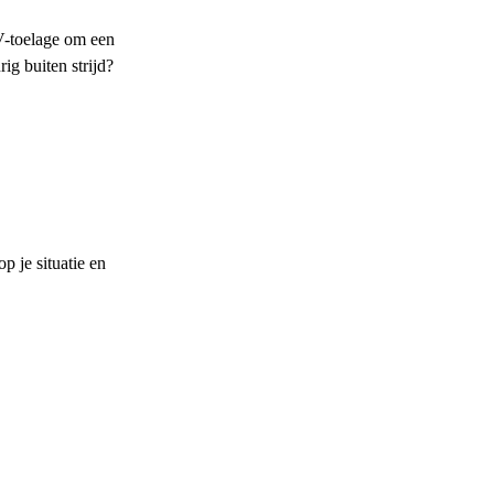
V-toelage om een
g buiten strijd?
p je situatie en