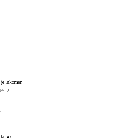
 je inkomen
jaar)
r
king)