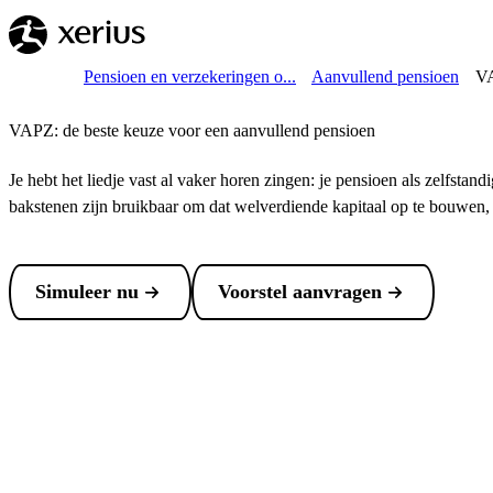
Overslaan naar de hoofdinhoud
Breadcrumb
Home
Pensioen en verzekeringen o...
Aanvullend pensioen
VA
VAPZ: de beste keuze voor een aanvullend pensioen
Je hebt het liedje vast al vaker horen zingen: je pensioen als zelfsta
bakstenen zijn bruikbaar om dat welverdiende kapitaal op te bouwen, 
Simuleer nu
Voorstel aanvragen