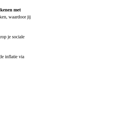
ekenen met
ken, waardoor jij
op je sociale
e inflatie via