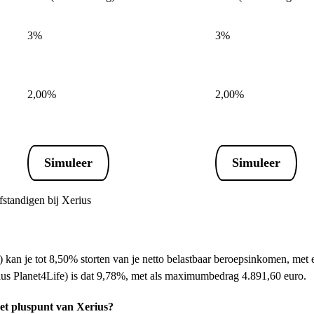
3%
3%
2,00%
2,00%
Simuleer
Simuleer
standigen bij Xerius
n) kan je tot 8,50% storten van je netto belastbaar beroepsinkomen, m
us Planet4Life) is dat 9,78%, met als maximumbedrag 4.891,60 euro.
het pluspunt van Xerius?