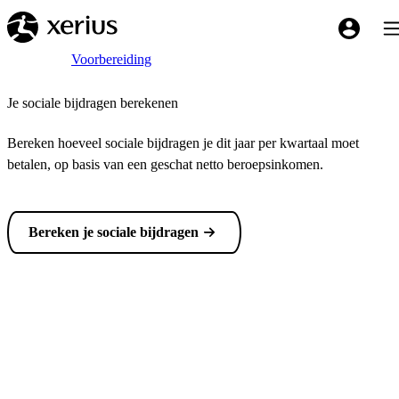
Overslaan naar de hoofdinhoud
Tog
My Xeriu
Breadcrumb
Home
Voorbereiding
Je sociale bijdragen berekenen
Bereken hoeveel sociale bijdragen je dit jaar per kwartaal moet
betalen, op basis van een geschat netto beroepsinkomen.
Bereken je sociale bijdragen