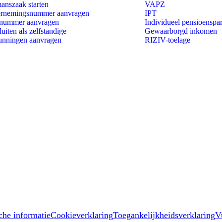
anszaak starten
VAPZ
rnemingsnummer aanvragen
IPT
nummer aanvragen
Individueel pensioenspa
uiten als zelfstandige
Gewaarborgd inkomen
unningen aanvragen
RIZIV-toelage
che informatie
Cookieverklaring
Toegankelijkheidsverklaring
V