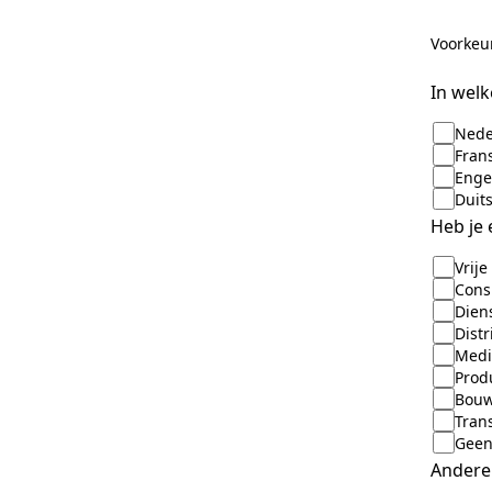
Voorkeu
In welk
Nede
Fran
Enge
Duit
Heb je 
Vrije
Cons
Diens
Distr
Medi
Prod
Bouw
Trans
Geen
Andere 