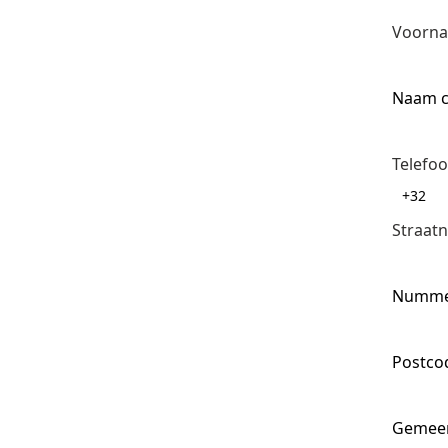
Voorna
Naam c
Telefo
Straat
Numm
Postco
Gemee