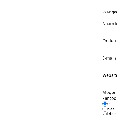
Jouw ge
Naam k
Onder
E-mail
Websit
Mogen 
kantoo
Ja
Nee
Vul de 