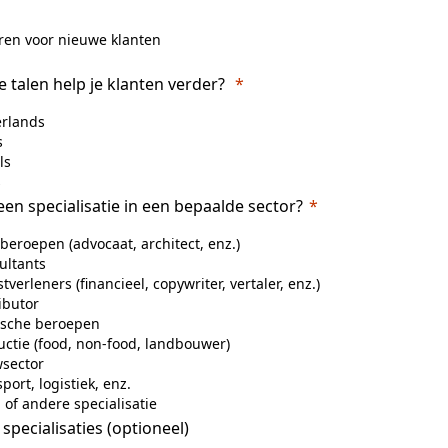
ren voor nieuwe klanten
e talen help je klanten verder?
rlands
s
ls
s
een specialisatie in een bepaalde sector?
 beroepen (advocaat, architect, enz.)
ultants
tverleners (financieel, copywriter, vertaler, enz.)
ibutor
sche beroepen
uctie (food, non-food, landbouwer)
sector
port, logistiek, enz.
 of andere specialisatie
specialisaties (optioneel)