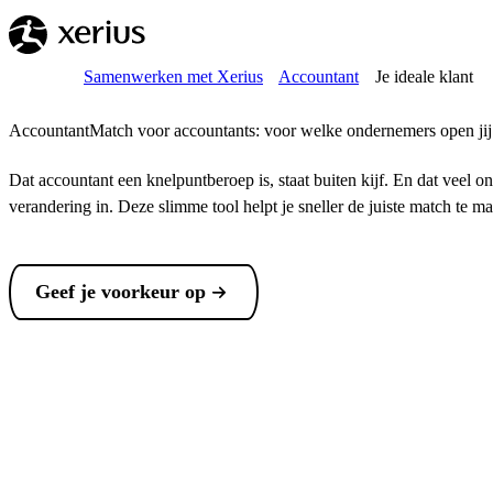
Overslaan naar de hoofdinhoud
Breadcrumb
Home
Samenwerken met Xerius
Accountant
Je ideale klant
AccountantMatch voor accountants: voor welke ondernemers open jij
Dat accountant een knelpuntberoep is, staat buiten kijf. En dat vee
verandering in. Deze slimme tool helpt je sneller de juiste match te
Geef je voorkeur op