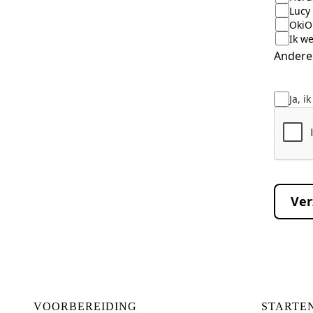
Lucy
OkiO
Ik we
Andere
Ja, 
Ve
VOORBEREIDING
STARTE