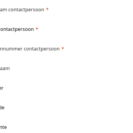
am contactpersoon
ontactpersoon
onnummer contactpersoon
naam
er
de
nte