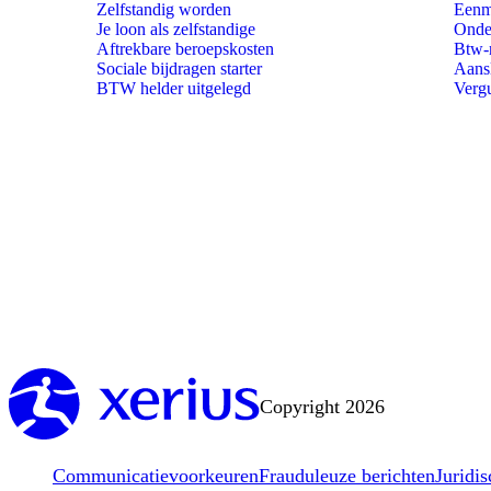
Zelfstandig worden
Eenm
Je loon als zelfstandige
Onde
Aftrekbare beroepskosten
Btw-
Sociale bijdragen starter
Aansl
BTW helder uitgelegd
Verg
Copyright 2026
Communicatievoorkeuren
Frauduleuze berichten
Juridis