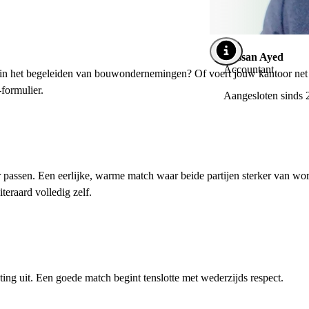
Afbeelding tooltip:
Hassan Ayed
Afbeelding tooltip o
Accountant
t in het begeleiden van bouwondernemingen? Of voert jouw kantoor net
formulier.
Aangesloten sinds 
 passen. Een eerlijke, warme match waar beide partijen sterker van wo
teraard volledig zelf.
ng uit. Een goede match begint tenslotte met wederzijds respect.