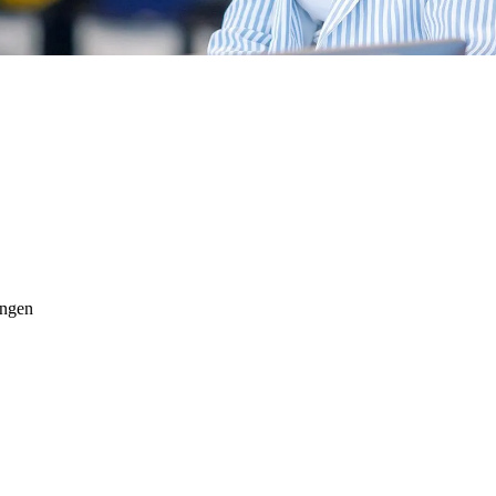
penen
ingen