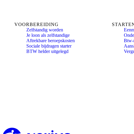
VOORBEREIDING
STARTE
Zelfstandig worden
Eenm
Je loon als zelfstandige
Onde
Aftrekbare beroepskosten
Btw-
Sociale bijdragen starter
Aansl
BTW helder uitgelegd
Verg