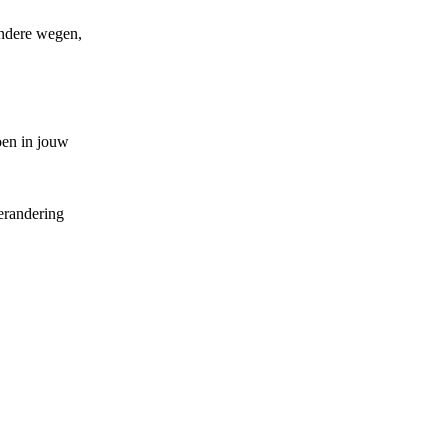
andere wegen,
oen in jouw
erandering