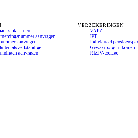
N
VERZEKERINGEN
anszaak starten
VAPZ
rnemingsnummer aanvragen
IPT
nummer aanvragen
Individueel pensioenspa
uiten als zelfstandige
Gewaarborgd inkomen
unningen aanvragen
RIZIV-toelage