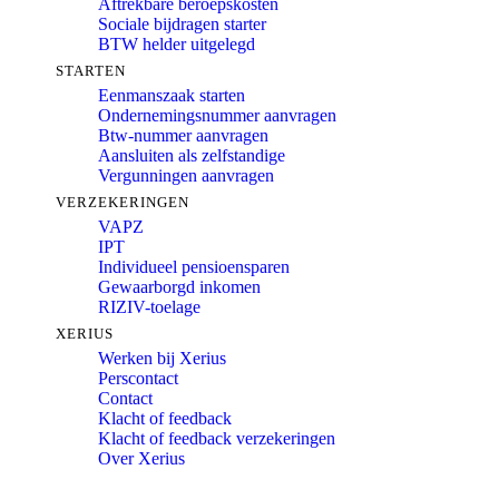
Aftrekbare beroepskosten
Sociale bijdragen starter
BTW helder uitgelegd
STARTEN
Eenmanszaak starten
Ondernemingsnummer aanvragen
Btw-nummer aanvragen
Aansluiten als zelfstandige
Vergunningen aanvragen
VERZEKERINGEN
VAPZ
IPT
Individueel pensioensparen
Gewaarborgd inkomen
RIZIV-toelage
XERIUS
Werken bij Xerius
Perscontact
Contact
Klacht of feedback
Klacht of feedback verzekeringen
Over Xerius