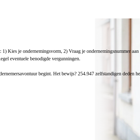
en: 1) Kies je ondernemingsvorm, 2) Vraag je ondernemingsnummer aan
 Regel eventuele benodigde vergunningen.
e ondernemersavontuur begint. Het bewijs? 254.947 zelfstandigen deden h