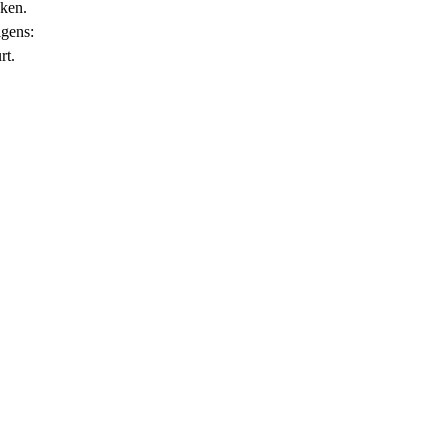
kken.
lgens:
rt.