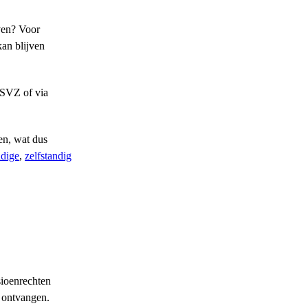
jven? Voor
kan blijven
RSVZ of via
en, wat dus
ndige
,
zelfstandig
sioenrechten
n ontvangen.