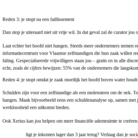
Reden 3: je stopt na een faillissement
Dan stop je uiteraard niet uit vrije wil. In dat geval zal de curator jo
Laat echter het hoofd niet hangen. Steeds meer ondernemers nemen een
informatiecentrum voor Vlaamse zelfstandigen die hun zaak willen red
faling. Gespecialiseerde vrijwilligers staan jou – gratis en in alle di
echt, zoals de cijfers bewijzen: 55% van de ondernemers die langskomen
Reden 4: je stopt omdat je zaak moeilijk het hoofd boven water houdt
Schulden zijn voor een zelfstandige als een molensteen om de nek. To
hangen. Maak bijvoorbeeld eens een schuldenanalyse op, samen met j
werkloosheid een uitkomst bieden.
Ook Xerius kan jou helpen om meer financiële ademruimte te creëren
ligt je inkomen lager dan 3 jaar terug? Verlaag dan je soc