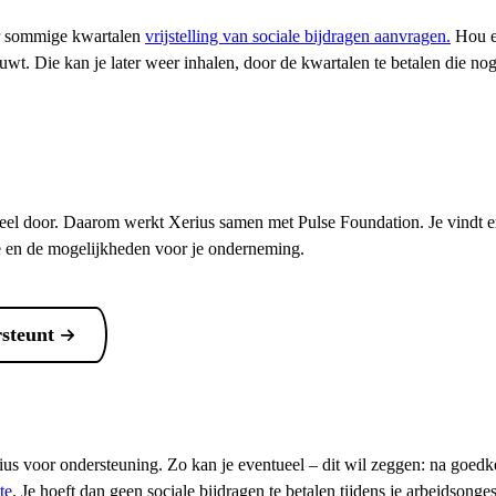
oor sommige kwartalen
vrijstelling van sociale bijdragen aanvragen.
Hou e
t. Die kan je later weer inhalen, door de kwartalen te betalen die nog
eel door. Daarom werkt Xerius samen met Pulse Foundation. Je vindt e
tie en de mogelijkheden voor je onderneming.
steunt
ius voor ondersteuning. Zo kan je eventueel – dit wil zeggen: na goedk
te
. Je hoeft dan geen sociale bijdragen te betalen tijdens je arbeidsonges