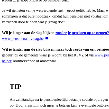
Reden 2: je stopt omdat je op pensioen gaat
Je wil genieten van je welverdiende rust – groot gelijk heb je. Maar wis
sommigen is dat pure noodzaak, omdat hun pensioen niet volstaat om r
verdienen door te doen wat je graag doet.
Wil je langer aan de slag blijven
zonder je pensioen op te nemen?
www.pensioenaanvraag.be.
Wil je langer aan de slag blijven maar toch reeds van een pensio
gebeurt bij de gemeente waar je woont, bij het RSVZ of via
www.pen
helper
, loontrekkende of ambtenaar.
TIP
Als zelfstandige na je pensioenleeftijd betaal je sociale bijdra
op. Door vrijwillig toch meer te betalen kan je eventuele ontbr