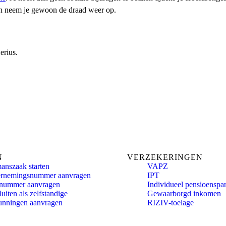
 dan neem je gewoon de draad weer op.
erius.
N
VERZEKERINGEN
anszaak starten
VAPZ
rnemingsnummer aanvragen
IPT
nummer aanvragen
Individueel pensioenspa
uiten als zelfstandige
Gewaarborgd inkomen
unningen aanvragen
RIZIV-toelage