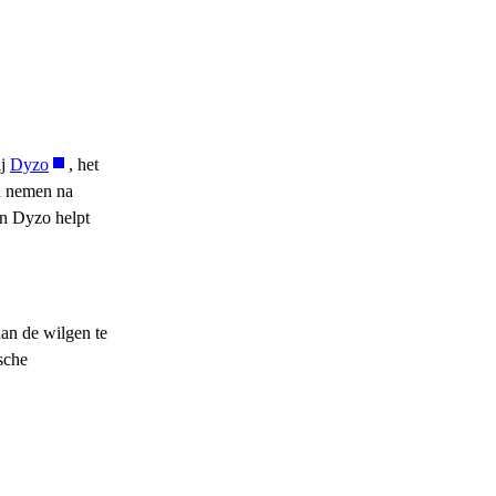
ij
Dyzo
, het
en nemen na
van Dyzo helpt
aan de wilgen te
sche