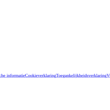
che informatie
Cookieverklaring
Toegankelijkheidsverklaring
V