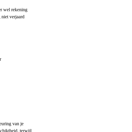
r wel rekening
 niet verjaard
r
euring van je
chiktheid, terwijl