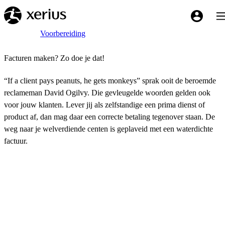
Overslaan naar de hoofdinhoud
Tog
My Xeriu
Breadcrumb
Home
Voorbereiding
Facturen maken? Zo doe je dat!
“If a client pays peanuts, he gets monkeys” sprak ooit de beroemde
reclameman David Ogilvy. Die gevleugelde woorden gelden ook
voor jouw klanten. Lever jij als zelfstandige een prima dienst of
product af, dan mag daar een correcte betaling tegenover staan. De
weg naar je welverdiende centen is geplaveid met een waterdichte
factuur.