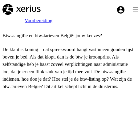
Overslaan naar de hoofdinhoud
Tog
My Xeriu
Breadcrumb
Home
Voorbereiding
Btw-aangifte en btw-tarieven België: jouw keuzes?
De klant is koning – dat spreekwoord hangt vast in een gouden lijst
boven je bed. Als dat klopt, dan is de btw je kroonprins. Als
zelfstandige heb je haast zoveel verplichtingen naar administratie
toe, dat je er een flink stuk van je tijd mee vult. De btw-aangifte
indienen, hoe doe je dat? Hoe stel je de btw-listing op? Wat zijn de
btw-tarieven België? Dit artikel schept licht in de duisternis.