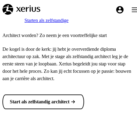
Overslaan naar de hoofdinhoud
Tog
My Xeriu
Breadcrumb
Home
Starten als zelfstandige
Architect worden? Zo neem je een voortreffelijke start
De kogel is door de kerk: jij hebt je oververdiende diploma
architectuur op zak. Met je stage als zelfstandig architect leg je de
eerste steen van je loopbaan. Xerius begeleidt jou stap voor stap
door het hele proces. Zo kan jij echt focussen op je passie: bouwen
aan je carrière als architect.
Start als zelfstandig architect