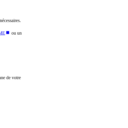
nécessaires.
PME
ou un
nne de votre