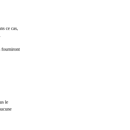
ns ce cas,
.
 fourniront
us le
 aucune