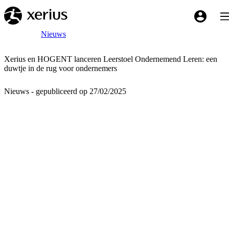
Overslaan naar de hoofdinhoud
Tog
My Xeriu
Breadcrumb
Home
Nieuws
Xerius en HOGENT lanceren Leerstoel Ondernemend Leren: een
duwtje in de rug voor ondernemers
Nieuws - gepubliceerd op 27/02/2025