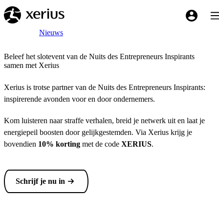
Overslaan naar de hoofdinhoud
Tog
My Xeriu
Breadcrumb
Home
Nieuws
Beleef het slotevent van de Nuits des Entrepreneurs Inspirants
samen met Xerius
Xerius is trotse partner van de Nuits des Entrepreneurs Inspirants:
inspirerende avonden voor en door ondernemers.
Kom luisteren naar straffe verhalen, breid je netwerk uit en laat je
energiepeil boosten door gelijkgestemden. Via Xerius krijg je
bovendien
10% korting
met de code
XERIUS
.
Schrijf je nu in