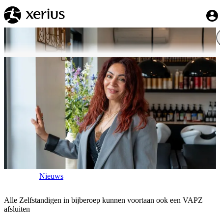
Overslaan naar de hoofdinhoud
My 
Breadcrumb
Home
Nieuws
Alle Zelfstandigen in bijberoep kunnen voortaan ook een VAPZ
afsluiten