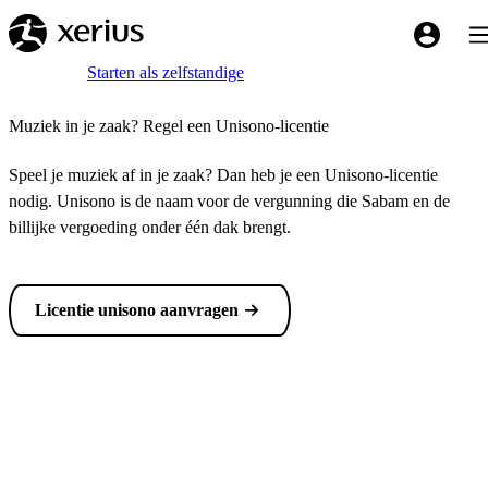
Overslaan naar de hoofdinhoud
Tog
My Xeriu
Breadcrumb
Home
Starten als zelfstandige
Muziek in je zaak? Regel een Unisono-licentie
Speel je muziek af in je zaak? Dan heb je een Unisono-licentie
nodig. Unisono is de naam voor de vergunning die Sabam en de
billijke vergoeding onder één dak brengt.
Licentie unisono aanvragen