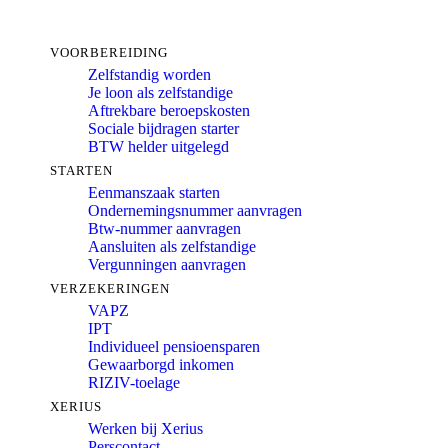
VOORBEREIDING
Zelfstandig worden
Je loon als zelfstandige
Aftrekbare beroepskosten
Sociale bijdragen starter
BTW helder uitgelegd
STARTEN
Eenmanszaak starten
Ondernemingsnummer aanvragen
Btw-nummer aanvragen
Aansluiten als zelfstandige
Vergunningen aanvragen
VERZEKERINGEN
VAPZ
IPT
Individueel pensioensparen
Gewaarborgd inkomen
RIZIV-toelage
XERIUS
Werken bij Xerius
Perscontact