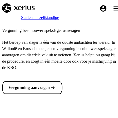
Overslaan naar de hoofdinhoud
Tog
My Xeriu
Breadcrumb
Home
Starten als zelfstandige
Vergunning beenhouwer-spekslager aanvragen
Het beroep van slager is één van de oudste ambachten ter wereld. In
Wallonië en Brussel moet je een vergunning beenhouwer-spekslager
aanvragen om dit edele vak uit te oefenen. Xerius helpt jou graag bij
de procedure, en zorgt in één moeite door ook voor je inschrijving in
de KBO.
Vergunning aanvragen