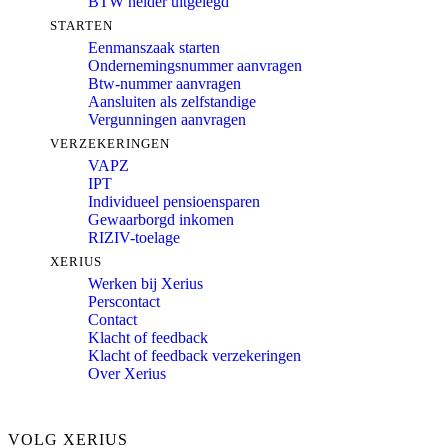
BTW helder uitgelegd
STARTEN
Eenmanszaak starten
Ondernemingsnummer aanvragen
Btw-nummer aanvragen
Aansluiten als zelfstandige
Vergunningen aanvragen
VERZEKERINGEN
VAPZ
IPT
Individueel pensioensparen
Gewaarborgd inkomen
RIZIV-toelage
XERIUS
Werken bij Xerius
Perscontact
Contact
Klacht of feedback
Klacht of feedback verzekeringen
Over Xerius
VOLG XERIUS