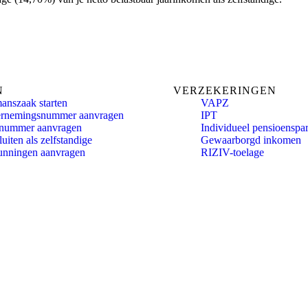
N
VERZEKERINGEN
anszaak starten
VAPZ
rnemingsnummer aanvragen
IPT
nummer aanvragen
Individueel pensioenspa
uiten als zelfstandige
Gewaarborgd inkomen
unningen aanvragen
RIZIV-toelage