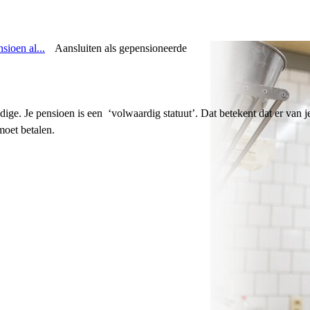
sioen al...
Aansluiten als gepensioneerde
standige. Je pensioen is een ‘volwaardig statuut’. Dat betekent dat er va
 moet betalen.