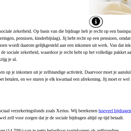
Afbeelding tooltip o
sociale zekerheid. Op basis van die bijdrage heb je recht op een basisp
ringen, pensioen, kinderbijslag). Jij hebt recht op een pensioen, omdat
nsioen wordt daarom gelijkgesteld aan een inkomen uit werk. Van dat i
e sociale zekerheid, waardoor je recht hebt op het volledige pakket a
ijg je al.
en op je inkomen uit je zelfstandige activiteit. Daarvoor moet je aanslui
 betalen, en we sturen je elk kwartaal een afrekening. Jij moet er wel 
 sociaal verzekeringsfonds zoals Xerius. Wij berekenen
hoeveel bijdrage
el zelf voor zorgen dat je de sociale bijdragen altijd op tijd betaalt.
age (14,70%) van je netto belastbaar jaarinkomen als zelfstandige.