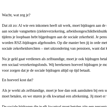
Wacht, wat zeg je?
Dat zit zo: Al wie een inkomen heeft uit werk, moet bijdragen aan de 
aan sociale vangnetten (ziekteverzekering, arbeidsongeschiktheidsuitke
tijdens je loopbaan hebt bijgedragen aan de sociale zekerheid. Je pe
worden RSZ-bijdragen afgehouden. Op die manier ben jij in orde met d
sociale zekerheidsrechten – met uitzondering van pensioen, want dat kr
Nu je geld gaat verdienen als zelfstandige, moet je ook bijdragen betal
een sociaal verzekeringsfonds. Wij berekenen hoeveel bijdragen je moet
voor zorgen dat je de sociale bijdragen altijd op tijd betaalt.
En hoeveel kost dat?
Als je werkt als zelfstandige, moet je hoe dan ook aansluiten bij een
moet betalen, en we sturen je elk kwartaal een afrekening. Jij moet er w
De sociale bijdragen die je elk kwartaal moet betalen zijn een percent