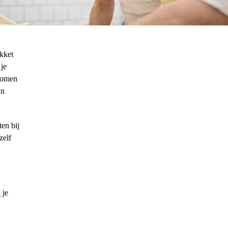
penen
akket
 je
nkomen
an
ten bij
zelf
n
je