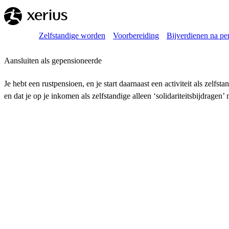
Overslaan naar de hoofdinhoud
Breadcrumb
Home
Zelfstandige worden
Voorbereiding
Bijverdienen na pen
Aansluiten als gepensioneerde
Je hebt een rustpensioen, en je start daarnaast een activiteit als zelf
en dat je op je inkomen als zelfstandige alleen ‘solidariteitsbijdragen’