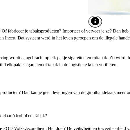
Afbeelding tooltip o
Of fabriceer je tabaksproducten? Importeer of vervoer je ze? Dan heb 
m van Incert. Dat systeem werd in het leven geroepen om de illegale hande
ering wordt aangebracht op elk pakje sigaretten en roltabak. Zo wordt h
d elk pakje sigaretten of tabak in de logistieke keten verifiëren.
baksproducten? Dan kan je geen leveringen van de groothandelaars meer 
andelaar Alcohol en Tabak?
r de FOD Volksgezondheid. Het doel? De veiligheid en traceerbaarheid 