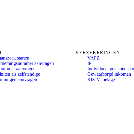
N
VERZEKERINGEN
anszaak starten
VAPZ
rnemingsnummer aanvragen
IPT
nummer aanvragen
Individueel pensioenspa
uiten als zelfstandige
Gewaarborgd inkomen
unningen aanvragen
RIZIV-toelage