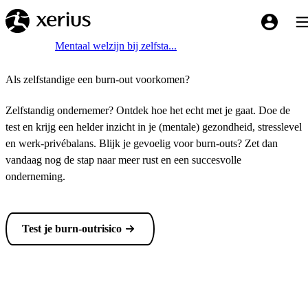
Overslaan naar de hoofdinhoud
Tog
My Xeriu
Breadcrumb
Home
Mentaal welzijn bij zelfsta...
Als zelfstandige een burn-out voorkomen?
Zelfstandig ondernemer? Ontdek hoe het echt met je gaat. Doe de
test en krijg een helder inzicht in je (mentale) gezondheid, stresslevel
en werk-privébalans. Blijk je gevoelig voor burn-outs? Zet dan
vandaag nog de stap naar meer rust en een succesvolle
onderneming.
Test je burn-outrisico