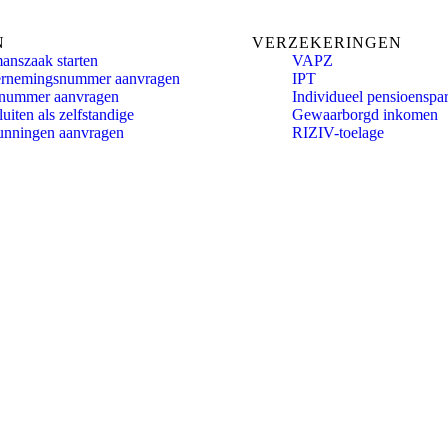
N
VERZEKERINGEN
anszaak starten
VAPZ
rnemingsnummer aanvragen
IPT
nummer aanvragen
Individueel pensioenspa
uiten als zelfstandige
Gewaarborgd inkomen
unningen aanvragen
RIZIV-toelage