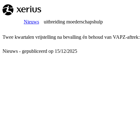
Overslaan naar de hoofdinhoud
Breadcrumb
Home
Nieuws
uitbreiding moederschapshulp
Twee kwartalen vrijstelling na bevalling én behoud van VAPZ-aftrek:
Nieuws - gepubliceerd op 15/12/2025