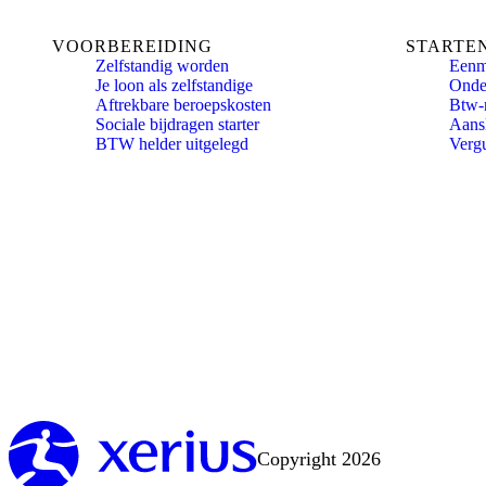
VOORBEREIDING
STARTE
Zelfstandig worden
Eenm
Je loon als zelfstandige
Onde
Aftrekbare beroepskosten
Btw-
Sociale bijdragen starter
Aansl
BTW helder uitgelegd
Verg
Copyright 2026