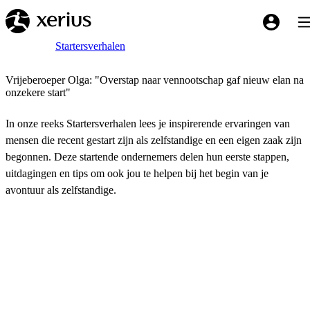
Overslaan naar de hoofdinhoud
Tog
My Xeriu
Breadcrumb
Home
Startersverhalen
Vrijeberoeper Olga: "Overstap naar vennootschap gaf nieuw elan na
onzekere start"
In onze reeks Startersverhalen lees je inspirerende ervaringen van
mensen die recent gestart zijn als zelfstandige en een eigen zaak zijn
begonnen. Deze startende ondernemers delen hun eerste stappen,
uitdagingen en tips om ook jou te helpen bij het begin van je
avontuur als zelfstandige.