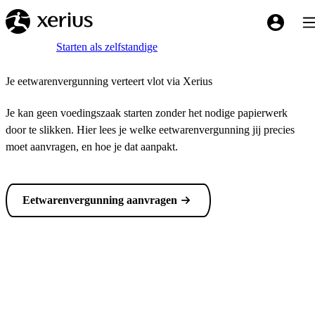
Overslaan naar de hoofdinhoud
Tog
My Xeriu
Breadcrumb
Home
Starten als zelfstandige
Je eetwarenvergunning verteert vlot via Xerius
Je kan geen voedingszaak starten zonder het nodige papierwerk
door te slikken. Hier lees je welke eetwarenvergunning jij precies
moet aanvragen, en hoe je dat aanpakt.
Eetwarenvergunning aanvragen