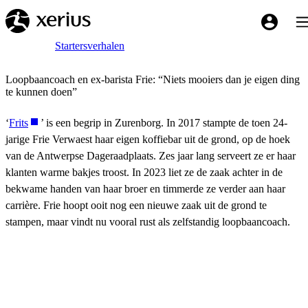
Overslaan naar de hoofdinhoud
Tog
My Xeriu
Breadcrumb
Home
Startersverhalen
Loopbaancoach en ex-barista Frie: “Niets mooiers dan je eigen ding
te kunnen doen”
‘
Frits
’ is een begrip in Zurenborg. In 2017 stampte de toen 24-
jarige Frie Verwaest haar eigen koffiebar uit de grond, op de hoek
van de Antwerpse Dageraadplaats. Zes jaar lang serveert ze er haar
klanten warme bakjes troost. In 2023 liet ze de zaak achter in de
bekwame handen van haar broer en timmerde ze verder aan haar
carrière. Frie hoopt ooit nog een nieuwe zaak uit de grond te
stampen, maar vindt nu vooral rust als zelfstandig loopbaancoach.