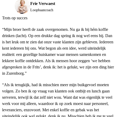
Frie Verwaest
Loopbaancoach
Trots op succes
“Mijn broer heeft de zaak overgenomen. Nu ga ik bij hém koffie
drinken (lacht). Op een drukke dag spring ik nog wel eens bij. Dan
is het leuk om te zien dat onze vaste klanten zijn gebleven. Iedereen
kent iedereen bij ons. Wat begon als een idee, werd uiteindelijk
realiteit: een gezellige huiskamer waar mensen samenkomen en
lekkere koffie ontdekken. Als ik mensen hoor zeggen ‘we hebben
afgesproken in de Frits’, denk ik: het is gelukt, we zijn een ding hier
in Zurenborg.”
“Als ik terugkijk, had ik misschien meer mijn buikgevoel moeten
volgen. Zo ben ik op vraag van klanten ook ontbijt en lunch gaan
serveren, terwijl ik dat zelf niet wou. Want dat was eigenlijk te veel
werk voor mij alleen, waardoor ik op zoek moest naar personeel,
leveranciers, enzovoort. Met enkel koffie en gebak was het
uiteindelijk ook wel gelukt, denk ik nu. Misschien heb ik me te veel